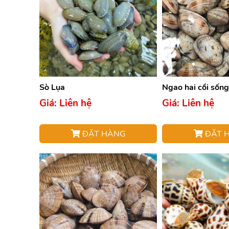
Sò Lụa
Ngao hai cồi sống
Giá: Liên hệ
Giá: Liên hệ
ĐẶT HÀNG
ĐẶT 