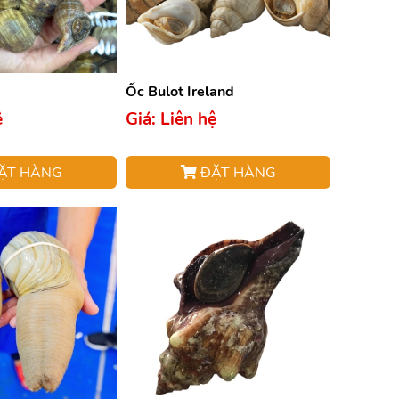
Ốc Bulot Ireland
ệ
Giá: Liên hệ
ẶT HÀNG
ĐẶT HÀNG