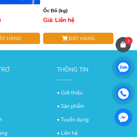
Ốc Đỏ (kg)
ệ
Giá: Liên hệ
ẶT HÀNG
ĐẶT HÀNG
0
TRỢ
THÔNG TIN
• Giới thiệu
g
• Sản phẩm
h
• Tuyển dụng
ùng
• Liên hệ