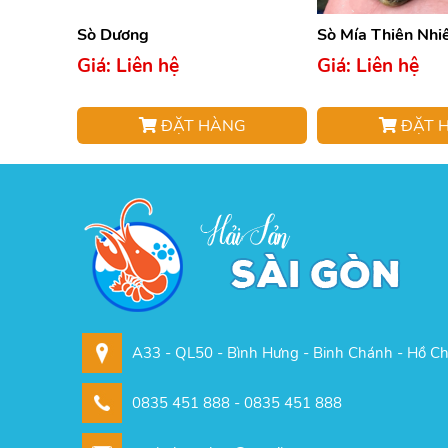
Sò Dương
Sò Mía Thiên Nhi
Giá: Liên hệ
Giá: Liên hệ
ĐẶT HÀNG
ĐẶT 
A33 - QL50 - Bình Hưng - Binh Chánh - Hồ Ch
0835 451 888 - 0835 451 888