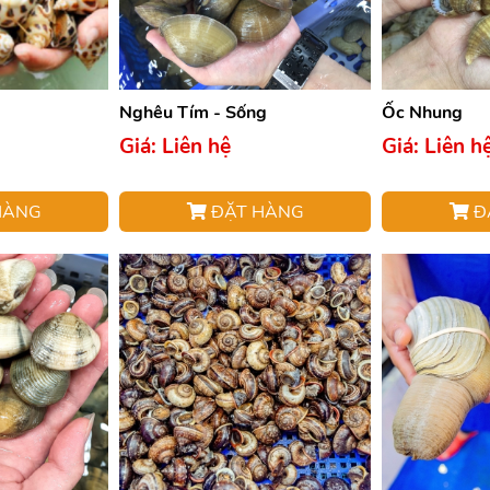
Nghêu Tím - Sống
Ốc Nhung
Giá: Liên hệ
Giá: Liên h
HÀNG
ĐẶT HÀNG
Đ