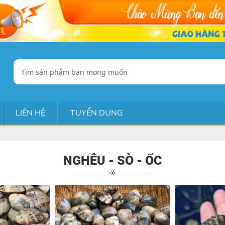
LIÊN HỆ
TUYỂN DỤNG
NGHÊU - SÒ - ỐC