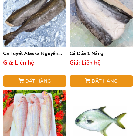
Cá Tuyết Alaska Nguyên
Cá Dứa 1 Nắng
Con
Giá: Liên hệ
Giá: Liên hệ
ĐẶT HÀNG
ĐẶT HÀNG